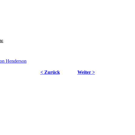
n:
< Zurück
Weiter >